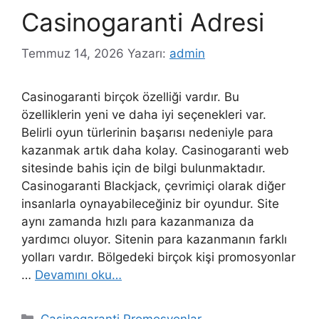
Casinogaranti Adresi
Temmuz 14, 2026
Yazarı:
admin
Casinogaranti birçok özelliği vardır. Bu
özelliklerin yeni ve daha iyi seçenekleri var.
Belirli oyun türlerinin başarısı nedeniyle para
kazanmak artık daha kolay. Casinogaranti web
sitesinde bahis için de bilgi bulunmaktadır.
Casinogaranti Blackjack, çevrimiçi olarak diğer
insanlarla oynayabileceğiniz bir oyundur. Site
aynı zamanda hızlı para kazanmanıza da
yardımcı oluyor. Sitenin para kazanmanın farklı
yolları vardır. Bölgedeki birçok kişi promosyonlar
…
Devamını oku…
Kategoriler