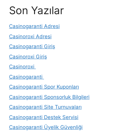
Son Yazılar
Casinogaranti Adresi
Casinoroxi Adresi
Casinogaranti Giriş
Casinoroxi Giriş
Casinoroxi
Casinogaranti
Casinogaranti Spor Kuponları
Casinogaranti Sponsorluk Bilgileri
Casinogaranti Site Turnuvaları
Casinogaranti Destek Servisi
Casinogaranti Üyelik Güvenliği