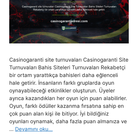
Casinogaranti site turnuvaları Casinogaranti Site
Turnuvaları Bahis Siteleri Turnuvaları Rekabetçi
bir ortam yarattıkça bahisleri daha eğlenceli
hale getirir. İnsanların farklı gruplarda oyun
oynayabileceği etkinlikler oluşturun. Üyeler
ayrıca kazandıkları her oyun için puan alabilirler.
Oyun, farklı ödüller kazanma fırsatına sahip en
çok puan alan kişi ile bitiyor. İyi bildiğiniz
oyunları oynamak, daha fazla puan almanıza ve
…
Devamını oku…