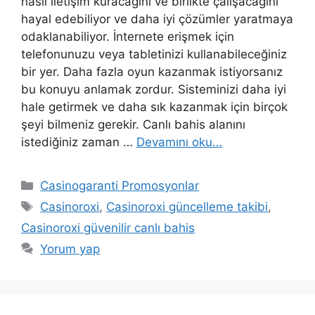
nasıl iletişim kuracağını ve birlikte çalışacağını
hayal edebiliyor ve daha iyi çözümler yaratmaya
odaklanabiliyor. İnternete erişmek için
telefonunuzu veya tabletinizi kullanabileceğiniz
bir yer. Daha fazla oyun kazanmak istiyorsanız
bu konuyu anlamak zordur. Sisteminizi daha iyi
hale getirmek ve daha sık kazanmak için birçok
şeyi bilmeniz gerekir. Canlı bahis alanını
istediğiniz zaman …
Devamını oku…
Kategoriler
Casinogaranti Promosyonlar
Etiketler
Casinoroxi
,
Casinoroxi güncelleme takibi
,
Casinoroxi güvenilir canlı bahis
Yorum yap