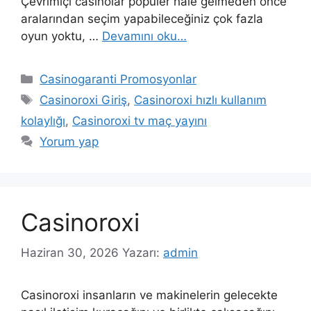
Çevrimiçi casinolar popüler hale gelmeden önce
aralarından seçim yapabileceğiniz çok fazla
oyun yoktu, …
Devamını oku…
Kategoriler
Casinogaranti Promosyonlar
Etiketler
Casinoroxi Giriş
,
Casinoroxi hızlı kullanım
kolaylığı
,
Casinoroxi tv maç yayını
Yorum yap
Casinoroxi
Haziran 30, 2026
Yazarı:
admin
Casinoroxi insanların ve makinelerin gelecekte