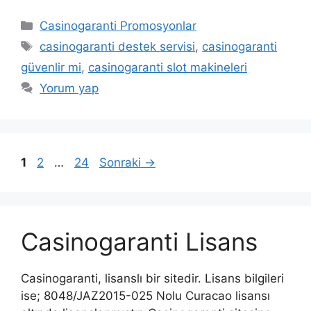
Kategoriler
Casinogaranti Promosyonlar
Etiketler
casinogaranti destek servisi
,
casinogaranti
güvenlir mi
,
casinogaranti slot makineleri
Yorum yap
Sayfa
Sayfa
Sayfa
1
2
…
24
Sonraki
→
Casinogaranti Lisans
Casinogaranti, lisanslı bir sitedir. Lisans bilgileri
ise; 8048/JAZ2015-025 Nolu Curacao lisansı