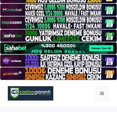
İçeriğe
atla
Menü