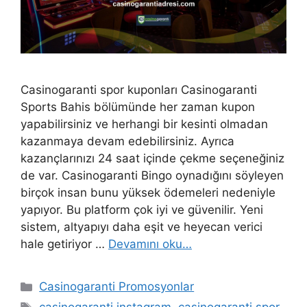
Casinogaranti spor kuponları Casinogaranti
Sports Bahis bölümünde her zaman kupon
yapabilirsiniz ve herhangi bir kesinti olmadan
kazanmaya devam edebilirsiniz. Ayrıca
kazançlarınızı 24 saat içinde çekme seçeneğiniz
de var. Casinogaranti Bingo oynadığını söyleyen
birçok insan bunu yüksek ödemeleri nedeniyle
yapıyor. Bu platform çok iyi ve güvenilir. Yeni
sistem, altyapıyı daha eşit ve heyecan verici
hale getiriyor …
Devamını oku…
Kategoriler
Casinogaranti Promosyonlar
Etiketler