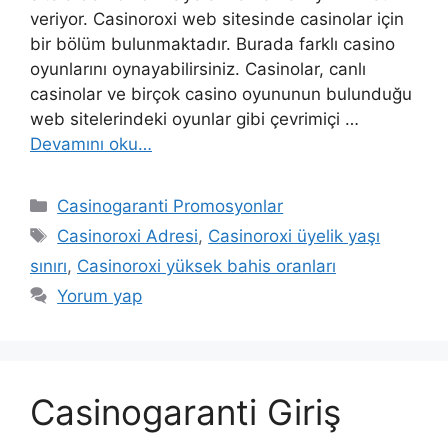
veriyor. Casinoroxi web sitesinde casinolar için
bir bölüm bulunmaktadır. Burada farklı casino
oyunlarını oynayabilirsiniz. Casinolar, canlı
casinolar ve birçok casino oyununun bulunduğu
web sitelerindeki oyunlar gibi çevrimiçi …
Devamını oku…
Kategoriler
Casinogaranti Promosyonlar
Etiketler
Casinoroxi Adresi
,
Casinoroxi üyelik yaşı
sınırı
,
Casinoroxi yüksek bahis oranları
Yorum yap
Casinogaranti Giriş