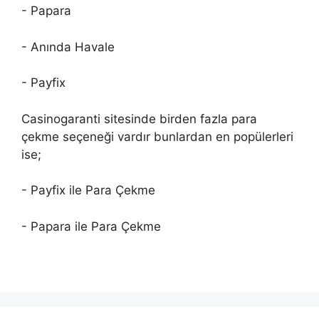
- Papara
- Anında Havale
- Payfix
Casinogaranti sitesinde birden fazla para
çekme seçeneği vardır bunlardan en popülerleri
ise;
- Payfix ile Para Çekme
- Papara ile Para Çekme