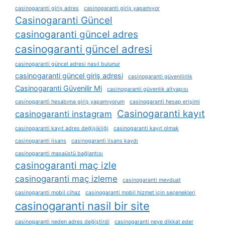
casinogaranti giriş adres
casinogaranti giriş yapamıyor
Casinogaranti Güncel
casinogaranti güncel adres
casinogaranti güncel adresi
casinogaranti güncel adresi nasıl bulunur
casinogaranti güncel giriş adresi
casinogaranti güvenilirlik
Casinogaranti Güvenilir Mi
casinogaranti güvenlik altyapısı
casinogaranti hesabıma giriş yapamıyorum
casinogaranti hesap erişimi
Casinogaranti kayıt
casinogaranti instagram
casinogaranti kayıt adres değişikliği
casinogaranti kayıt olmak
casinogaranti lisans
casinogaranti lisans kaydı
casinogaranti masaüstü bağlantısı
casinogaranti maç izle
casinogaranti maç izleme
casinogaranti mevduat
casinogaranti mobil cihaz
casinogaranti mobil hizmet i̇çin seçenekleri
casinogaranti nasil bir site
casinogaranti neden adres değiştirdi
casinogaranti neye dikkat eder