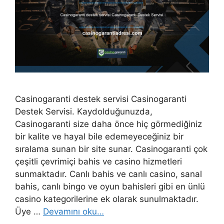
Casinogaranti destek servisi Casinogaranti
Destek Servisi. Kaydolduğunuzda,
Casinogaranti size daha önce hiç görmediğiniz
bir kalite ve hayal bile edemeyeceğiniz bir
sıralama sunan bir site sunar. Casinogaranti çok
çeşitli çevrimiçi bahis ve casino hizmetleri
sunmaktadır. Canlı bahis ve canlı casino, sanal
bahis, canlı bingo ve oyun bahisleri gibi en ünlü
casino kategorilerine ek olarak sunulmaktadır.
Üye …
Devamını oku…